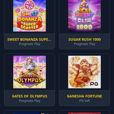
SWEET BONANZA SUPER SCATTER
SUGAR RUSH 1000
Pragmatic Play
Pragmatic Play
GATES OF OLYMPUS
GANESHA FORTUNE
Pragmatic Play
PG Soft