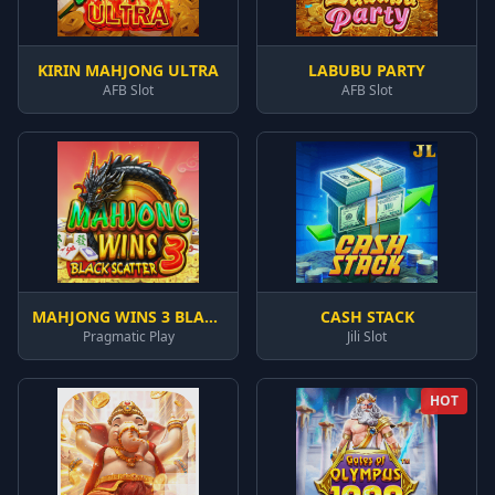
KIRIN MAHJONG ULTRA
LABUBU PARTY
AFB Slot
AFB Slot
MAHJONG WINS 3 BLACK SCATTER
CASH STACK
Pragmatic Play
Jili Slot
HOT